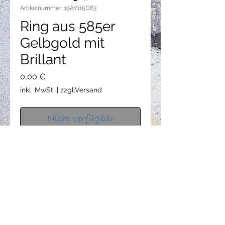
Artikelnummer: 19AY115D63
Ring aus 585er
Gelbgold mit
Brillant
Preis
0,00 €
inkl. MwSt.
|
zzgl.Versand
Nicht verfügbar
Ring: 585er Gelbgold, Brillant TW.VS
0,02ct .. Gr. 60 . Der Ring ist ca. 8,5
mm breit, ca. 0,85 mm dick. Die
Oberfläche ist feinmatt.