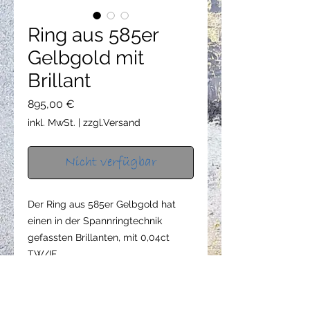
Ring aus 585er
Gelbgold mit
Brillant
Preis
895,00 €
inkl. MwSt.
|
zzgl.Versand
Nicht verfügbar
Der Ring aus 585er Gelbgold hat
einen in der Spannringtechnik
gefassten Brillanten, mit 0,04ct
TW/IF.
Der Ring ist 2,4mm breit und 1,8mm
dick.
Der Ring hat Größe 54 und ist fein