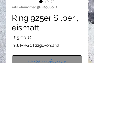
Artikelnummer: 58B3968042
Ring 925er Silber ,
eismatt.
Preis
165,00 €
inkl. MwSt.
|
zzgl.Versand
Nicht verfügbar
Ring: 925er Silber, Gr. 56,5 . Der Ring
ist ca. 9,7 mm breit und ca. 2,8 mm
dick. Die Oberfläche ist eismatt.
datenschutz
AGB
impressum