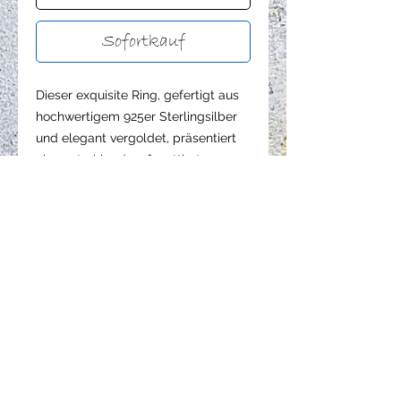
Sofortkauf
Dieser exquisite Ring, gefertigt aus
hochwertigem 925er Sterlingsilber
und elegant vergoldet, präsentiert
einen strahlenden, facettierten
Bergkristall von 10 mm
Durchmesser. Der Kristall ist
kunstvoll in einer stabilen Acht-
Krappen-Fassung eingefasst. Die
schlichte Ringschiene misst filigrane
2 mm und positioniert den
majestätischen Kristall auf einer
anmutigen Höhe von etwa 8,5 mm.
Die Standardringgröße beträgt 56;
weitere Größen sind auf Anfrage
selbstverständlich verfügbar.