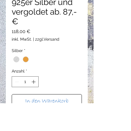
925er Silber und
vergoldet ab. 87,-
€
Preis
118,00 €
inkl. MwSt.
|
zzgl.Versand
Silber
*
Anzahl
*
In den Warenkorb
Sofortkauf