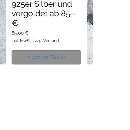
925er Silber und
vergoldet ab 85,-
€
Preis
85,00 €
inkl. MwSt.
|
zzgl.Versand
Nicht verfügbar
Ohrstecker: 925er Silber, matt /
925er Silber, matt, goldplattiert.
Durchmesser ca. 4,2 cm.
Innendurchmesser ca. 3,9
datenschutz
AGB
impressum