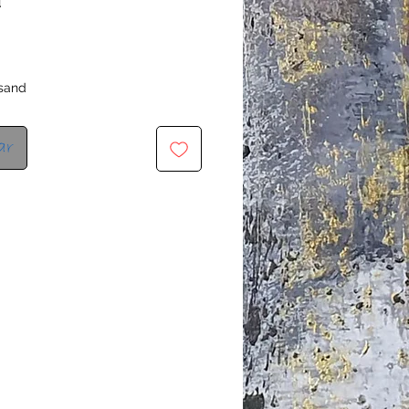
rsand
ar