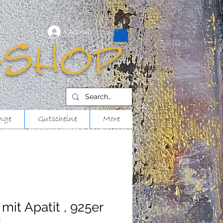
Anmelden
-shop
nge
Gutscheine
More
mit Apatit , 925er
d