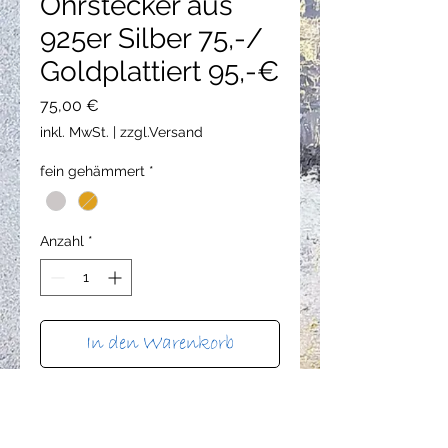
Ohrstecker aus
925er Silber 75,-/
Goldplattiert 95,-€
Preis
75,00 €
inkl. MwSt.
|
zzgl.Versand
fein gehämmert
*
Anzahl
*
In den Warenkorb
Sofortkauf