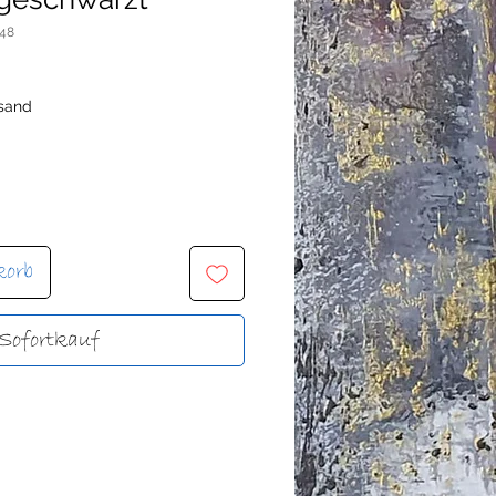
448
rsand
korb
Sofortkauf