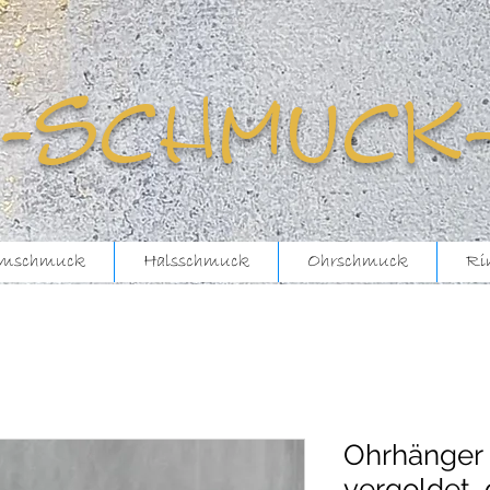
-schmuck
mschmuck
Halsschmuck
Ohrschmuck
Ri
Ohrhänger a
vergoldet,