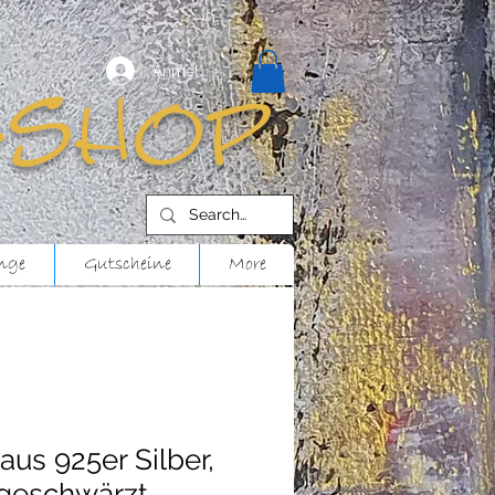
Anmelden
-shop
nge
Gutscheine
More
us 925er Silber,
 geschwärzt