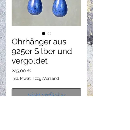
Ohrhänger aus
925er Silber und
vergoldet
Preis
225,00 €
inkl. MwSt.
|
zzgl.Versand
Nicht verfügbar
Ohrhänger:Edelsteinen (Dumortierit
in tropfenform, Aquamarin)925er
Silber, vergoldet.