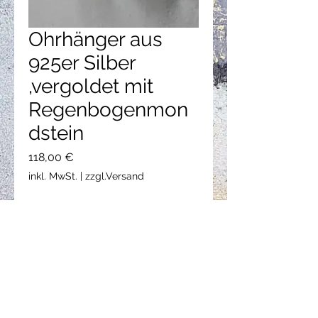
Ohrhänger aus
925er Silber
,vergoldet mit
Regenbogenmon
dstein
Preis
118,00 €
inkl. MwSt.
|
zzgl.Versand
Nicht verfügbar
Ohrhänger: 925er Silber, vergoldet,
Regenbogenmondstein (cab.,
8x10mm).