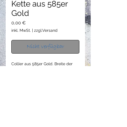
Kette aus 585er
Gold
Preis
0,00 €
inkl. MwSt.
|
zzgl.Versand
Nicht verfügbar
Collier aus 585er Gold. Breite der
einzelnen Elemente von ca. 3 mm
bis 5,6 mm.
Die Kette ist ca. 45cm lang kann
aber auch mit einer Länge von
42 cm getragen werden.
datenschutz
AGB
impressum