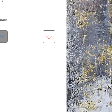
rsand
ar