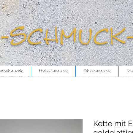
-schmuck
mschmuck
Halsschmuck
Ohrschmuck
Ri
Kette mit 
goldplattie