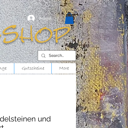
Anmelden
-shop
nge
Gutscheine
More
Edelsteinen und
rt