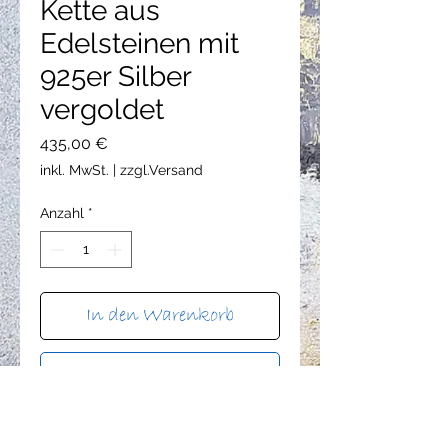
Kette aus
Edelsteinen mit
925er Silber
vergoldet
Preis
435,00 €
inkl. MwSt.
|
zzgl.Versand
Anzahl
*
In den Warenkorb
Sofortkauf
Kette aus 925er Silber vergoldet mit