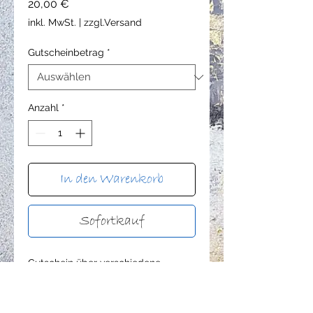
Preis
20,00 €
inkl. MwSt.
|
zzgl.Versand
Gutscheinbetrag
*
Anzahl
*
In den Warenkorb
Sofortkauf
Gutschein über verschiedene
Beträge. Dieser Gutschein kann nur
im Ladengeschäft pyro eingelöst