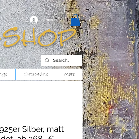
Anmelden
-shop
nge
Gutscheine
More
 925er Silber, matt
ldet, ab 268,-€