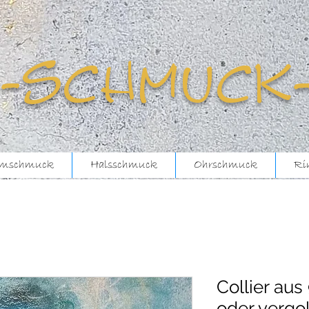
-schmuck
mschmuck
Halsschmuck
Ohrschmuck
Ri
Collier aus
oder vergo