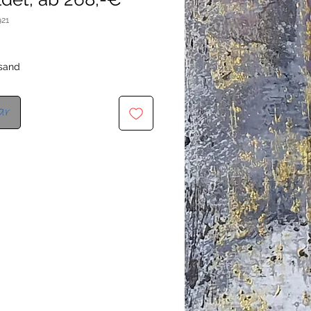
921
rsand
ar