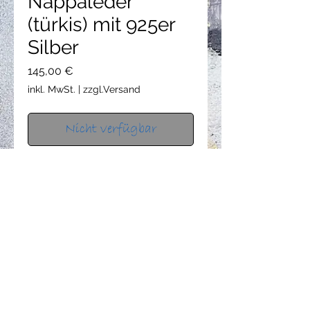
Nappaleder
(türkis) mit 925er
Silber
Preis
145,00 €
inkl. MwSt.
|
zzgl.Versand
Nicht verfügbar
Nappaleder (2 reihig , türkis), 925er
Silber ( Fisch ca. 2 cm)
Länge ca. 19 cm (Sonderlängen sind
möglich)
datenschutz
AGB
impressum