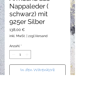
Nappaleder (
schwarz) mit
925er Silber
Preis
138,00 €
inkl. MwSt.
|
zzgl.Versand
Anzahl
*
In den Warenkorb
Sofortkauf
Nappaleder (schwarz), 925er Silber( 
Fisch ca. 2 cm).Länge ca. 20,5 cm  