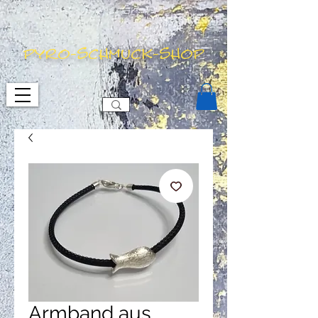
pyro-schmuck-shop
Armband aus