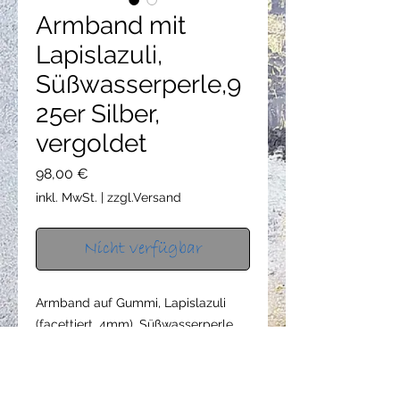
Armband mit
Lapislazuli,
Süßwasserperle,9
25er Silber,
vergoldet
Preis
98,00 €
inkl. MwSt.
|
zzgl.Versand
Nicht verfügbar
Armband auf Gummi, Lapislazuli
(facettiert, 4mm), Süßwasserperle
und 925er Silber, vergoldet
Der Fisch ist ca.1,1 cm lang.
Das Armband ist ca.18,7 cm lang.