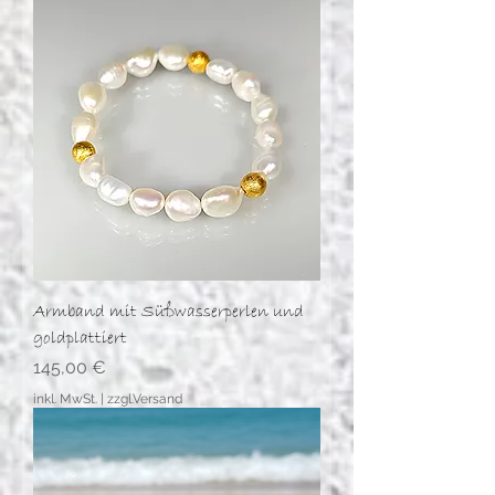
Armband mit Süßwasserperlen und
goldplattiert
Preis
145,00 €
inkl. MwSt.
|
zzgl.Versand