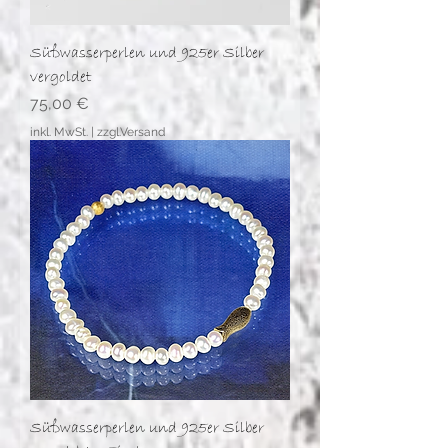
Süßwasserperlen und 925er Silber
vergoldet
Preis
75,00 €
inkl. MwSt.
|
zzgl.Versand
Süßwasserperlen und 925er Silber