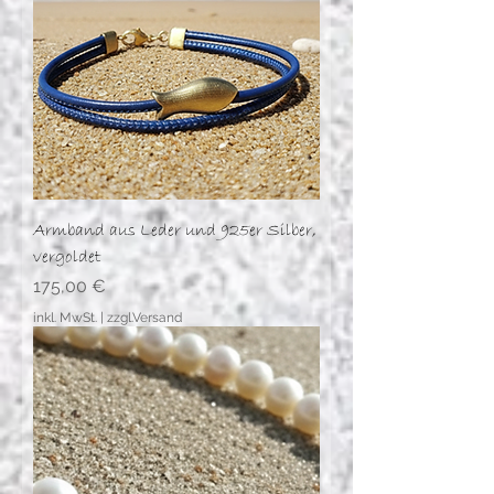
Armband aus Leder und 925er Silber,
vergoldet
Preis
175,00 €
inkl. MwSt.
|
zzgl.Versand