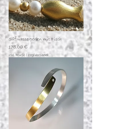
Süßwasserperlen mit Fisch
Preis
178,00 €
inkl. MwSt.
|
zzgl.Versand