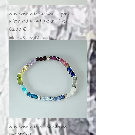
Armband mit Süßwasserperlen
Kieselstein und 925er Silber
Preis
82,00 €
inkl. MwSt.
|
zzgl.Versand
Armband mit verschiedenen
Edelsteinen