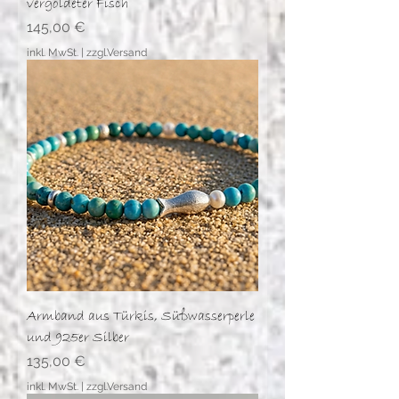
vergoldeter Fisch
Preis
145,00 €
inkl. MwSt.
|
zzgl.Versand
Armband aus Türkis, Süßwasserperle
und 925er Silber
Preis
135,00 €
inkl. MwSt.
|
zzgl.Versand