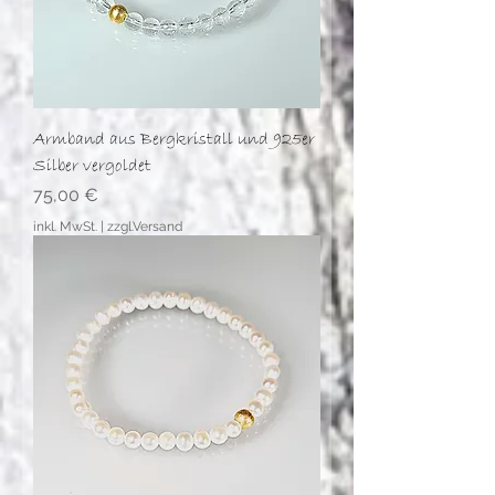
Armband aus Bergkristall und 925er
Silber vergoldet
Preis
75,00 €
inkl. MwSt.
|
zzgl.Versand