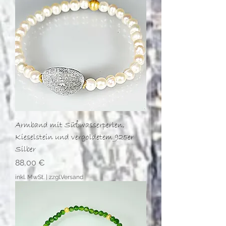
Armband mit Süßwasserperlen,
Kieselstein und vergoldetem 925er
Silber
Preis
88,00 €
inkl. MwSt.
|
zzgl.Versand